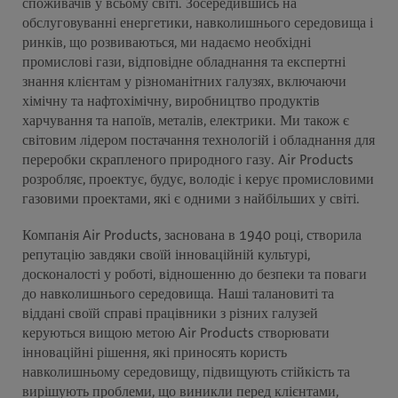
споживачів у всьому світі. Зосередившись на
обслуговуванні енергетики, навколишнього середовища і
ринків, що розвиваються, ми надаємо необхідні
промислові гази, відповідне обладнання та експертні
знання клієнтам у різноманітних галузях, включаючи
хімічну та нафтохімічну, виробництво продуктів
харчування та напоїв, металів, електрики. Ми також є
світовим лідером постачання технологій і обладнання для
переробки скрапленого природного газу. Air Products
розробляє, проектує, будує, володіє і керує промисловими
газовими проектами, які є одними з найбільших у світі.
Компанія Air Products, заснована в 1940 році, створила
репутацію завдяки своїй інноваційній культурі,
досконалості у роботі, відношенню до безпеки та поваги
до навколишнього середовища. Наші талановиті та
віддані своїй справі працівники з різних галузей
керуються вищою метою Air Products створювати
інноваційні рішення, які приносять користь
навколишньому середовищу, підвищують стійкість та
вирішують проблеми, що виникли перед клієнтами,