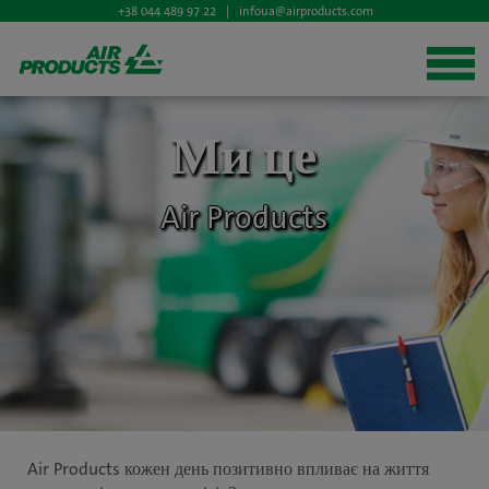
+38 044 489 97 22 |
infoua@airproducts.com
Ми це
Air Products
Air Products кожен день позитивно впливає на життя